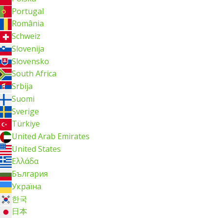
Portugal
România
Schweiz
Slovenija
Slovensko
South Africa
Srbija
Suomi
Sverige
Türkiye
United Arab Emirates
United States
Ελλάδα
България
Україна
한국
日本