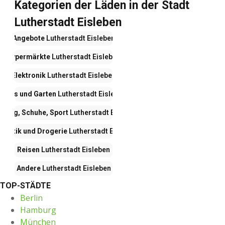
Kategorien der Läden in der Stadt
Lutherstadt Eisleben
Angebote
Lutherstadt Eisleben
Hypermärkte
Lutherstadt Eisleben
Elektronik
Lutherstadt Eisleben
Haus und Garten
Lutherstadt Eisleben
idung, Schuhe, Sport
Lutherstadt Eisleben
smetik und Drogerie
Lutherstadt Eisleben
Reisen
Lutherstadt Eisleben
Andere
Lutherstadt Eisleben
TOP-STÄDTE
Berlin
Hamburg
München