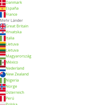
Danmark
España
France
Mehr Länder
Great Britain
Hrvatska
Italia
Lietuva
Lietuva
Magyarország
México
Nederland
New Zealand
Nigeria
Norge
Österreich
Perú
Polska