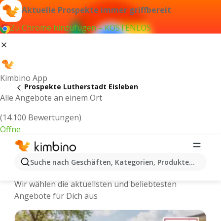
Aktuelle Prospekte immer griffbereit
Zu Chrome hinzufügen – KOSTENLOS
Kimbino App
Prospekte Lutherstadt Eisleben
Alle Angebote an einem Ort
(14.100 Bewertungen)
Öffne
Lutherstadt Eisleben - Neuste
Suche nach Geschäften, Kategorien, Produkten...
Prospekte und Angebote Online
Wir wählen die aktuellsten und beliebtesten
Angebote für Dich aus