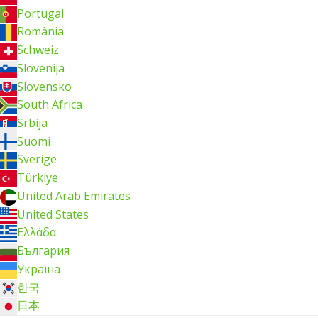
Portugal
România
Schweiz
Slovenija
Slovensko
South Africa
Srbija
Suomi
Sverige
Türkiye
United Arab Emirates
United States
Ελλάδα
България
Україна
한국
日本