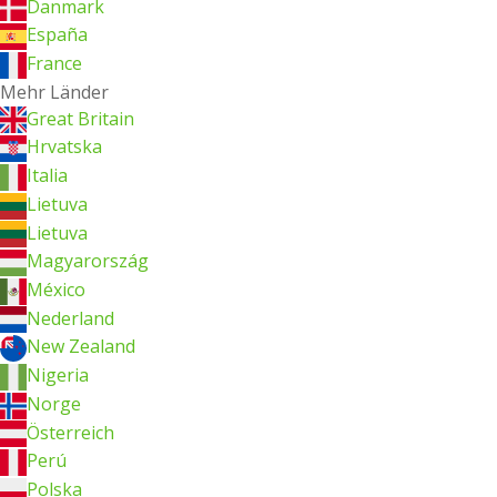
Danmark
España
France
Mehr Länder
Great Britain
Hrvatska
Italia
Lietuva
Lietuva
Magyarország
México
Nederland
New Zealand
Nigeria
Norge
Österreich
Perú
Polska