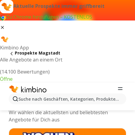
Aktuelle Prospekte immer griffbereit
Zu Chrome hinzufügen – KOSTENLOS
Kimbino App
Prospekte Magstadt
Alle Angebote an einem Ort
(14.100 Bewertungen)
Öffne
Magstadt - Neuste Prospekte und
Suche nach Geschäften, Kategorien, Produkten...
Angebote Online
Wir wählen die aktuellsten und beliebtesten
Angebote für Dich aus