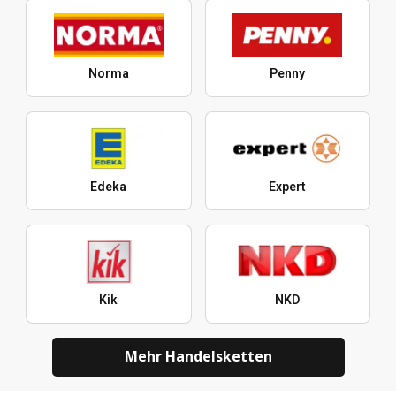
Norma
Penny
Edeka
Expert
Kik
NKD
Mehr Handelsketten