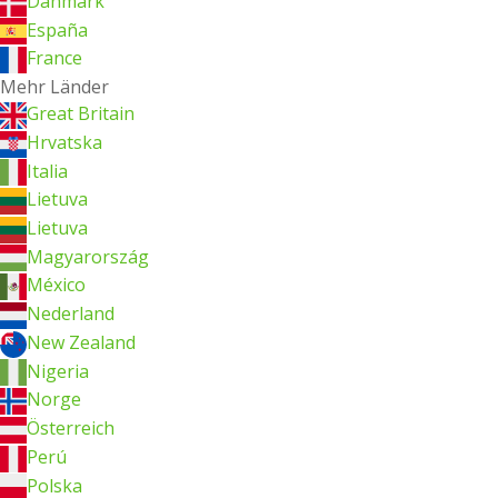
Danmark
España
France
Mehr Länder
Great Britain
Hrvatska
Italia
Lietuva
Lietuva
Magyarország
México
Nederland
New Zealand
Nigeria
Norge
Österreich
Perú
Polska