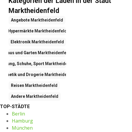
Kategorien der Läden in der Stadt
Marktheidenfeld
Angebote
Marktheidenfeld
Hypermärkte
Marktheidenfeld
Elektronik
Marktheidenfeld
Haus und Garten
Marktheidenfeld
leidung, Schuhe, Sport
Marktheidenfeld
osmetik und Drogerie
Marktheidenfeld
Reisen
Marktheidenfeld
Andere
Marktheidenfeld
TOP-STÄDTE
Berlin
Hamburg
München