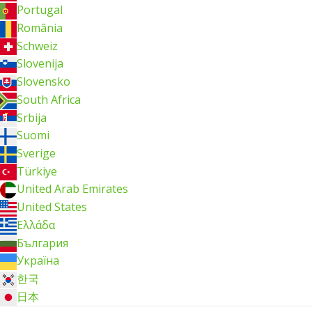
Portugal
România
Schweiz
Slovenija
Slovensko
South Africa
Srbija
Suomi
Sverige
Türkiye
United Arab Emirates
United States
Ελλάδα
България
Україна
한국
日本