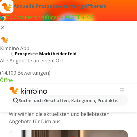
Aktuelle Prospekte immer griffbereit
Zu Chrome hinzufügen – KOSTENLOS
Kimbino App
Prospekte Marktheidenfeld
Alle Angebote an einem Ort
(14.100 Bewertungen)
Öffne
Marktheidenfeld - Neuste Prospekte
Suche nach Geschäften, Kategorien, Produkten...
und Angebote Online
Wir wählen die aktuellsten und beliebtesten
Angebote für Dich aus