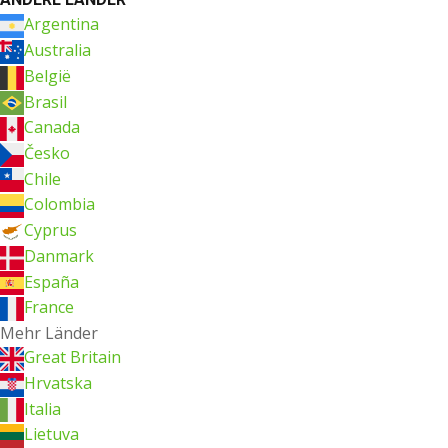
Argentina
Australia
België
Brasil
Canada
Česko
Chile
Colombia
Cyprus
Danmark
España
France
Mehr Länder
Great Britain
Hrvatska
Italia
Lietuva