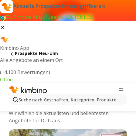
Aktuelle Prospekte immer griffbereit
Zu Chrome hinzufügen – KOSTENLOS
Kimbino App
Prospekte Neu-Ulm
Alle Angebote an einem Ort
(14.100 Bewertungen)
Öffne
Neu-Ulm - Neuste Prospekte und
Suche nach Geschäften, Kategorien, Produkten...
Angebote Online
Wir wählen die aktuellsten und beliebtesten
Angebote für Dich aus