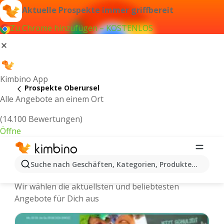
Aktuelle Prospekte immer griffbereit
Zu Chrome hinzufügen – KOSTENLOS
Kimbino App
Prospekte Oberursel
Alle Angebote an einem Ort
(14.100 Bewertungen)
Öffne
Oberursel - Neuste Prospekte und
Suche nach Geschäften, Kategorien, Produkten...
Angebote Online
Wir wählen die aktuellsten und beliebtesten
Angebote für Dich aus