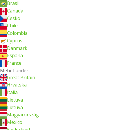
Brasil
Canada
Česko
Chile
Colombia
Cyprus
Danmark
España
France
Mehr Länder
Great Britain
Hrvatska
Italia
Lietuva
Lietuva
Magyarország
México
Nederland