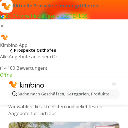
Aktuelle Prospekte immer griffbereit
Zu Chrome hinzufügen – KOSTENLOS
Kimbino App
Prospekte Osthofen
Alle Angebote an einem Ort
(14.100 Bewertungen)
Öffne
Osthofen - Neuste Prospekte und
Suche nach Geschäften, Kategorien, Produkten...
Angebote Online
Wir wählen die aktuellsten und beliebtesten
Angebote für Dich aus