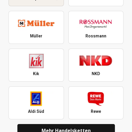
Müller
Rossmann
Kik
NKD
Aldi Süd
Rewe
Mehr Handelsketten