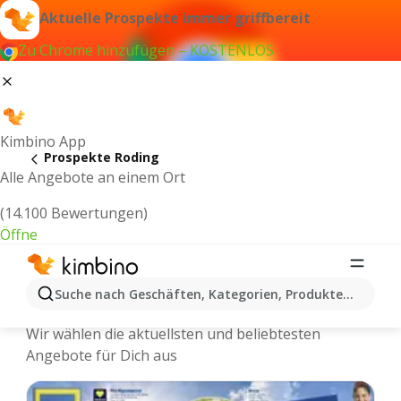
Aktuelle Prospekte immer griffbereit
Zu Chrome hinzufügen – KOSTENLOS
Kimbino App
Prospekte Roding
Alle Angebote an einem Ort
(14.100 Bewertungen)
Öffne
Roding - Neuste Prospekte und
Suche nach Geschäften, Kategorien, Produkten...
Angebote Online
Wir wählen die aktuellsten und beliebtesten
Angebote für Dich aus