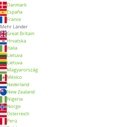
Danmark
España
France
Mehr Länder
Great Britain
Hrvatska
Italia
Lietuva
Lietuva
Magyarország
México
Nederland
New Zealand
Nigeria
Norge
Österreich
Perú