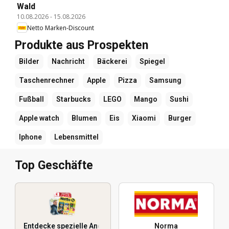
Wald
10.08.2026
-
15.08.2026
Netto Marken-Discount
Produkte aus Prospekten
Bilder
Nachricht
Bäckerei
Spiegel
Taschenrechner
Apple
Pizza
Samsung
Fußball
Starbucks
LEGO
Mango
Sushi
Apple watch
Blumen
Eis
Xiaomi
Burger
Iphone
Lebensmittel
Top Geschäfte
Entdecke spezielle Angebote
Norma