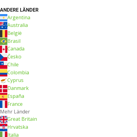
ANDERE LÄNDER
Argentina
Australia
België
Brasil
Canada
Česko
Chile
Colombia
Cyprus
Danmark
España
France
Mehr Länder
Great Britain
Hrvatska
Italia