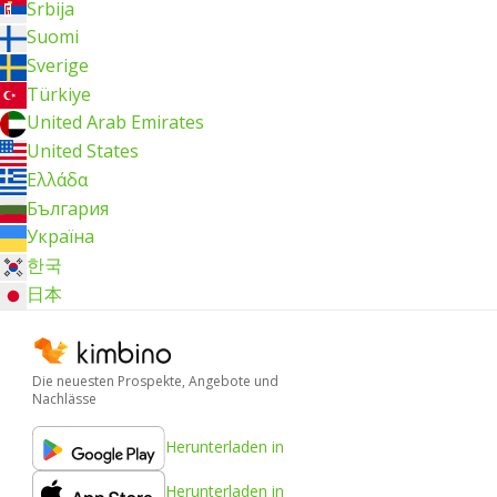
Srbija
Suomi
Sverige
Türkiye
United Arab Emirates
United States
Ελλάδα
България
Україна
한국
日本
Die neuesten Prospekte, Angebote und
Nachlässe
Herunterladen in
Herunterladen in