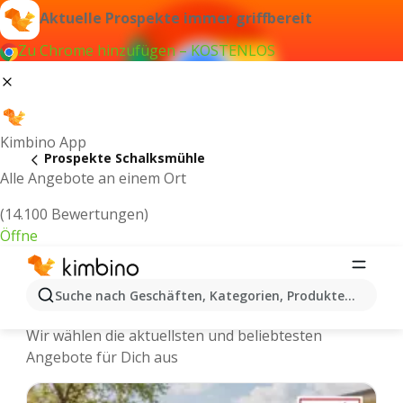
Aktuelle Prospekte immer griffbereit
Zu Chrome hinzufügen – KOSTENLOS
Kimbino App
Prospekte Schalksmühle
Alle Angebote an einem Ort
(14.100 Bewertungen)
Öffne
Schalksmühle - Neuste Prospekte
Suche nach Geschäften, Kategorien, Produkten...
und Angebote Online
Wir wählen die aktuellsten und beliebtesten
Angebote für Dich aus