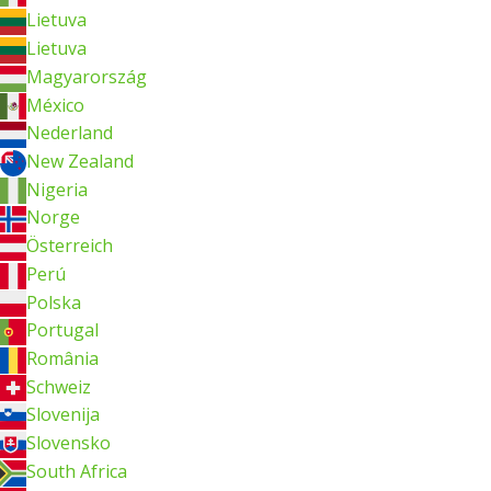
Lietuva
Lietuva
Magyarország
México
Nederland
New Zealand
Nigeria
Norge
Österreich
Perú
Polska
Portugal
România
Schweiz
Slovenija
Slovensko
South Africa