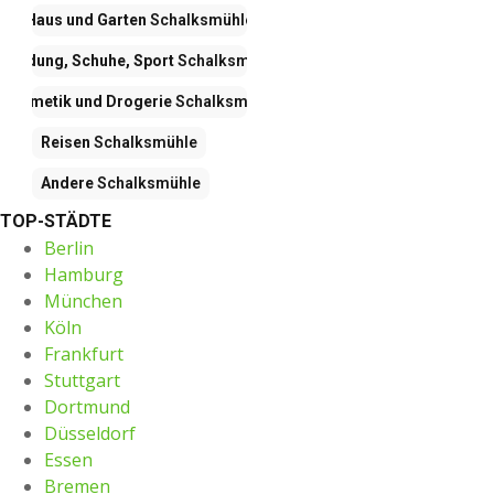
Haus und Garten
Schalksmühle
Kleidung, Schuhe, Sport
Schalksmühle
Kosmetik und Drogerie
Schalksmühle
Reisen
Schalksmühle
Andere
Schalksmühle
TOP-STÄDTE
Berlin
Hamburg
München
Köln
Frankfurt
Stuttgart
Dortmund
Düsseldorf
Essen
Bremen