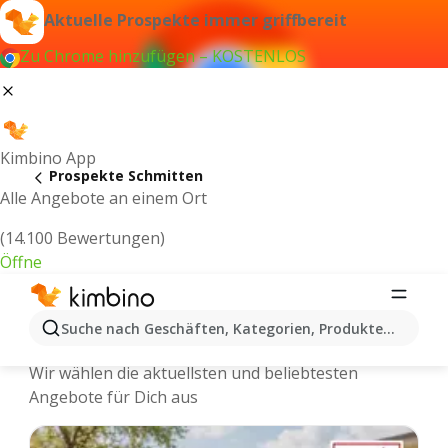
Aktuelle Prospekte immer griffbereit
Zu Chrome hinzufügen – KOSTENLOS
Kimbino App
Prospekte Schmitten
Alle Angebote an einem Ort
(14.100 Bewertungen)
Öffne
Schmitten - Neuste Prospekte und
Suche nach Geschäften, Kategorien, Produkten...
Angebote Online
Wir wählen die aktuellsten und beliebtesten
Angebote für Dich aus