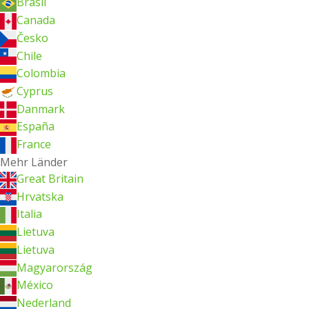
Brasil
Canada
Česko
Chile
Colombia
Cyprus
Danmark
España
France
Mehr Länder
Great Britain
Hrvatska
Italia
Lietuva
Lietuva
Magyarország
México
Nederland