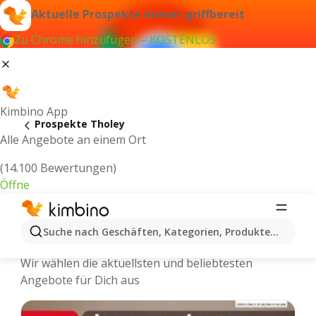
Aktuelle Prospekte immer griffbereit
Zu Chrome hinzufügen – KOSTENLOS
Kimbino App
Prospekte Tholey
Alle Angebote an einem Ort
(14.100 Bewertungen)
Öffne
Tholey - Neuste Prospekte und
Suche nach Geschäften, Kategorien, Produkten...
Angebote Online
Wir wählen die aktuellsten und beliebtesten
Angebote für Dich aus