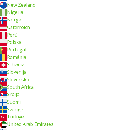
New Zealand
Nigeria
Norge
Österreich
Perú
Polska
Portugal
România
Schweiz
Slovenija
Slovensko
South Africa
Srbija
Suomi
Sverige
Türkiye
United Arab Emirates