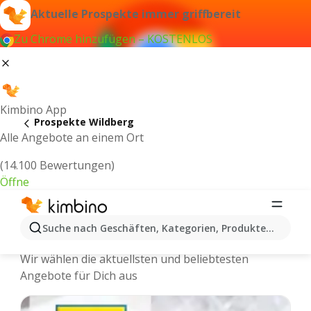
Aktuelle Prospekte immer griffbereit
Zu Chrome hinzufügen – KOSTENLOS
Kimbino App
Prospekte Wildberg
Alle Angebote an einem Ort
(14.100 Bewertungen)
Öffne
Wildberg - Neuste Prospekte und
Suche nach Geschäften, Kategorien, Produkten...
Angebote Online
Wir wählen die aktuellsten und beliebtesten
Angebote für Dich aus