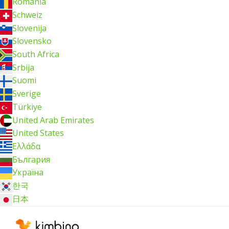
România
Schweiz
Slovenija
Slovensko
South Africa
Srbija
Suomi
Sverige
Türkiye
United Arab Emirates
United States
Ελλάδα
България
Україна
한국
日本