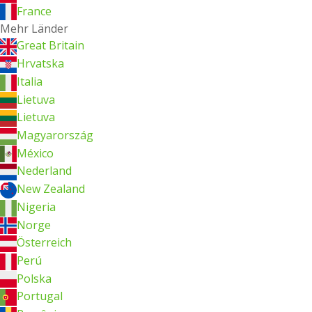
France
Mehr Länder
Great Britain
Hrvatska
Italia
Lietuva
Lietuva
Magyarország
México
Nederland
New Zealand
Nigeria
Norge
Österreich
Perú
Polska
Portugal