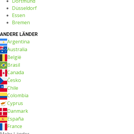
Dortmund
Düsseldorf
Essen
Bremen
ANDERE LÄNDER
Argentina
Australia
België
Brasil
Canada
Česko
Chile
Colombia
Cyprus
Danmark
España
France