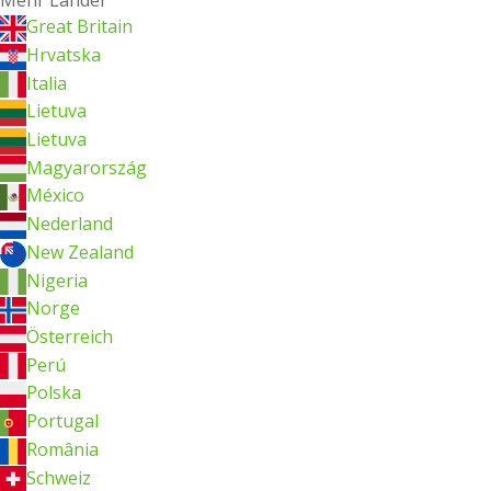
Mehr Länder
Great Britain
Hrvatska
Italia
Lietuva
Lietuva
Magyarország
México
Nederland
New Zealand
Nigeria
Norge
Österreich
Perú
Polska
Portugal
România
Schweiz