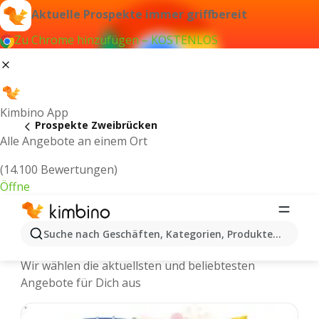
Aktuelle Prospekte immer griffbereit
Zu Chrome hinzufügen – KOSTENLOS
Kimbino App
Prospekte Zweibrücken
Alle Angebote an einem Ort
(14.100 Bewertungen)
Öffne
Zweibrücken - Neuste Prospekte und
Suche nach Geschäften, Kategorien, Produkten...
Angebote Online
Wir wählen die aktuellsten und beliebtesten
Angebote für Dich aus