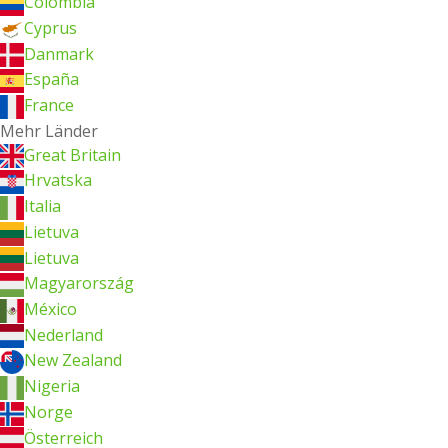
Colombia
Cyprus
Danmark
España
France
Mehr Länder
Great Britain
Hrvatska
Italia
Lietuva
Lietuva
Magyarország
México
Nederland
New Zealand
Nigeria
Norge
Österreich