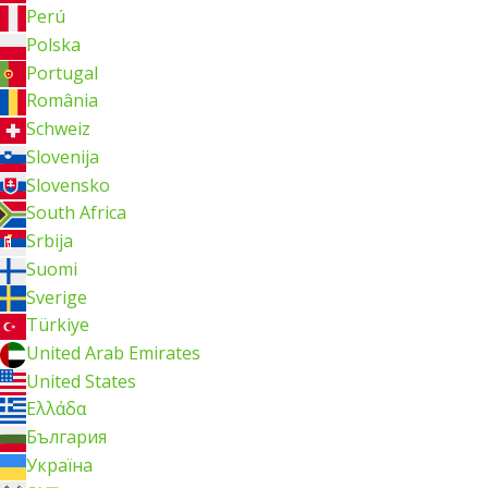
Perú
Polska
Portugal
România
Schweiz
Slovenija
Slovensko
South Africa
Srbija
Suomi
Sverige
Türkiye
United Arab Emirates
United States
Ελλάδα
България
Україна