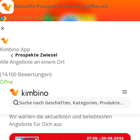
Aktuelle Prospekte immer griffbereit
Zu Chrome hinzufügen – KOSTENLOS
Kimbino App
Prospekte Zwiesel
Alle Angebote an einem Ort
(14.100 Bewertungen)
Öffne
Zwiesel - Neuste Prospekte und
Suche nach Geschäften, Kategorien, Produkten...
Angebote Online
Wir wählen die aktuellsten und beliebtesten
Angebote für Dich aus