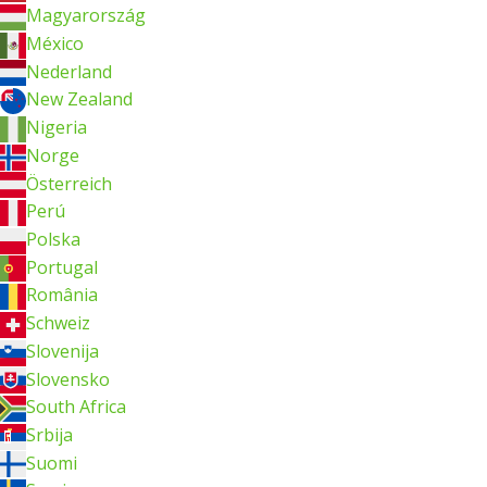
Magyarország
México
Nederland
New Zealand
Nigeria
Norge
Österreich
Perú
Polska
Portugal
România
Schweiz
Slovenija
Slovensko
South Africa
Srbija
Suomi