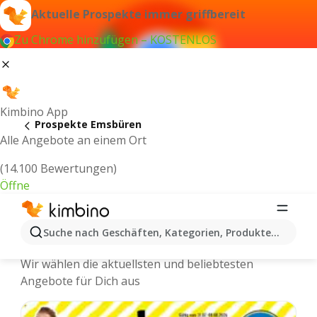
Aktuelle Prospekte immer griffbereit
Zu Chrome hinzufügen – KOSTENLOS
Kimbino App
Prospekte Emsbüren
Alle Angebote an einem Ort
(14.100 Bewertungen)
Öffne
Emsbüren - Neuste Prospekte und
Suche nach Geschäften, Kategorien, Produkten...
Angebote Online
Wir wählen die aktuellsten und beliebtesten
Angebote für Dich aus