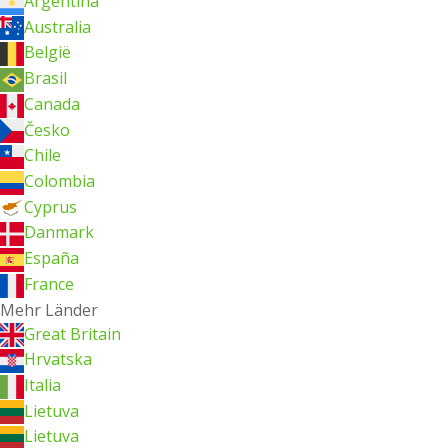
Argentina
Australia
België
Brasil
Canada
Česko
Chile
Colombia
Cyprus
Danmark
España
France
Mehr Länder
Great Britain
Hrvatska
Italia
Lietuva
Lietuva